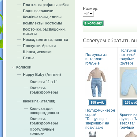
Платья, сарафаны, юбки
Размер:
Боди, песочники
Комбинезоны, слипы
Комплекты, костюмы
Кофточки, распашонки,
жакеты
Советуем обратить в
Носки, колготки, пинетки
Ползунки, брючки
Ползунки 
Шапки, чепчики
Ползунки из
пяточкой
Белье
интерлока
голубые
голубые
(футер)
Коляски
Happy Baby (Англия)
Коляски "2 в 1"
Коляски-
трансформеры
Indlesina (Италия)
155 руб.
155 руб
Коляски для
Полукомбинезон
новорожденных
серый
Брючки и
"Танцующие
футера "
Коляски-
зверюшки" на
зверята"
трансформеры
подкладке
голубые
Прогулочные
коляски