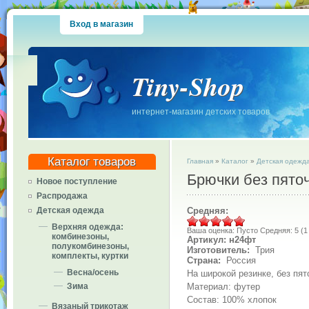
Вход в магазин
Tiny-Shop
интернет-магазин детских товаров
Каталог товаров
Главная
»
Каталог
»
Детская одежд
Брючки без пяточ
Новое поступление
Распродажа
Средняя:
Детская одежда
Верхняя одежда:
Ваша оценка:
Пусто
Средняя:
5
(
1
комбинезоны,
Артикул: н24фт
полукомбинезоны,
Изготовитель:
Трия
комплекты, куртки
Страна:
Россия
Весна/осень
На широкой резинке, без пято
Материал: футер
Зима
Состав: 100% хлопок
Вязаный трикотаж